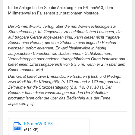
In der Anlage finden Sie die Anleitung zum FS-mmW-3, dem
Millimeterwellen Fallsensor zur stationären Montage.
Der FS-mmW-3-P3 verfügt über die mmWave-Technologie zur
Sturzerkennung. Im Gegensatz zu herkömmlichen Lösungen, die
auf tragbare Geräte angewiesen sind, kann dieser nicht tragbare
Sensor eine Person, die vom Stehen in eine liegende Position
wechselt, sofort erkennen. Er wird idealerweise in häufig
aufgesuchten Bereichen wie Badezimmern, Schlafzimmern,
Verandatreppen oder anderen sturzgefährdeten Orten installiert und
bietet einen Erfassungsbereich von 5 x 5 m, wenn er 2 m über dem
Boden montiert wird.
Das Gerät bietet zwei Empfindlichkeitsstufen (Hoch und Niedrig),
zwei Modi für die Körpergröße (< 170 cm und ≥ 170 cm) und vier
Zeiträume für die Sturzbestätigung (2 s, 4 s, 8 s, 10 s). Der
Benutzer kann diese Einstellungen mit den Dip-Schaltern
programmieren oder sie über das Bedienfeld aus der Ferne
anpassen. [...]
FS-mmW-3-P3_...
PDF
(612 KB)